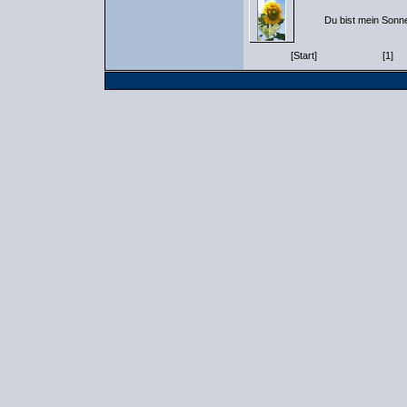
Du bist mein Sonn
[Start]
[1]