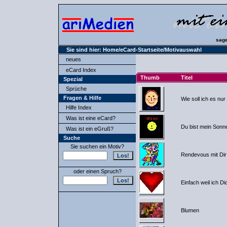
sage
Sie sind hier:
Home
/
eCard-Startseite
/Motivauswahl
neues
eCard Index
Thumb
Titel
Spezial
Sprüche
Fragen & Hilfe
Wie soll ich es nu
Hilfe Index
Was ist eine eCard?
Du bist mein Sonn
Was ist ein eGruß?
Suche
Sie suchen ein Motiv?
Rendevous mit Dir
oder einen Spruch?
Einfach weil ich Di
Blumen